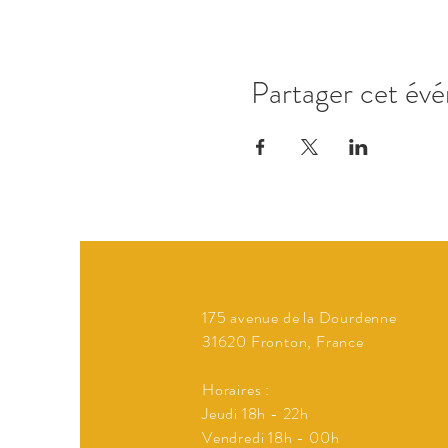
Partager cet év
175 avenue de la Dourdenne
31620 Fronton, France
Horaires :
Jeudi 18h - 22h
Vendredi 18h - 00h