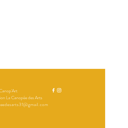
 Canop'Art
ion La Canopée des Arts
peedesarts31@gmail.com