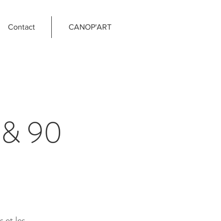
Contact
CANOP'ART
& 90
s et les