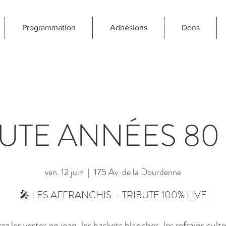
Programmation
Adhésions
Dons
BUTE ANNÉES 80 
ven. 12 juin
  |  
175 Av. de la Dourdenne
🎤 LES AFFRANCHIS – TRIBUTE 100% LIVE
z les vestes en jean, les baskets blanches, les refrains culte