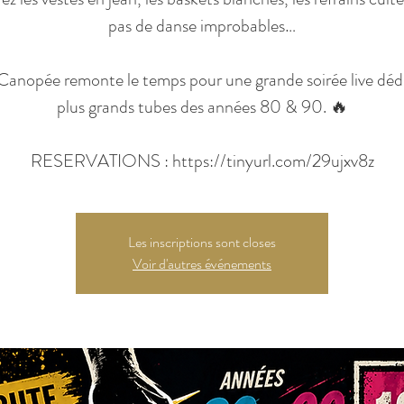
pas de danse improbables…
Canopée remonte le temps pour une grande soirée live déd
plus grands tubes des années 80 & 90. 🔥
RESERVATIONS : https://tinyurl.com/29ujxv8z
Les inscriptions sont closes
Voir d'autres événements