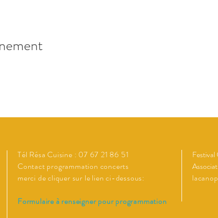
énement
Tél Résa Cuisine : 07 67 21 86 51
Festival
Contact programmation concerts
Associat
merci de cliquer sur le lien ci-dessous:
lacano
Formulaire à renseigner pour programmation