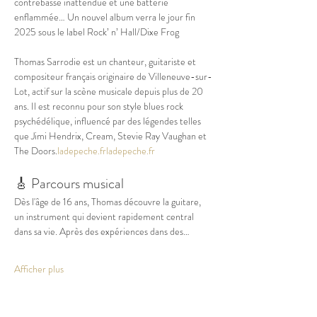
contrebasse inattendue et une batterie 
enflammée… Un nouvel album verra le jour fin 
2025 sous le label Rock’ n’ Hall/Dixe Frog
Thomas Sarrodie est un chanteur, guitariste et 
compositeur français originaire de Villeneuve-sur-
Lot, actif sur la scène musicale depuis plus de 20 
ans. Il est reconnu pour son style blues rock 
psychédélique, influencé par des légendes telles 
que Jimi Hendrix, Cream, Stevie Ray Vaughan et 
The Doors.​
ladepeche.fr
ladepeche.fr
🎸 Parcours musical
Dès l'âge de 16 ans, Thomas découvre la guitare, 
un instrument qui devient rapidement central 
dans sa vie. Après des expériences dans des…
Afficher plus