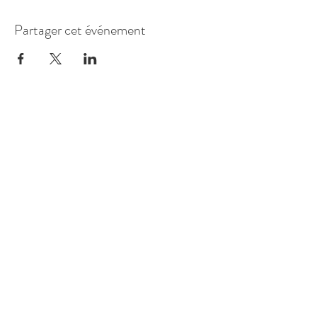
Partager cet événement
175 avenue de la Dourdenne
31620 Fronton, France
Horaires :
Jeudi 18h - 22h
Vendredi 18h - 00h
Samedi 18h - 00h
Si concert ou spectacle
Envie de venir manger et passer un bon
moment hors des horaires d'ouverture
cités au dessus?