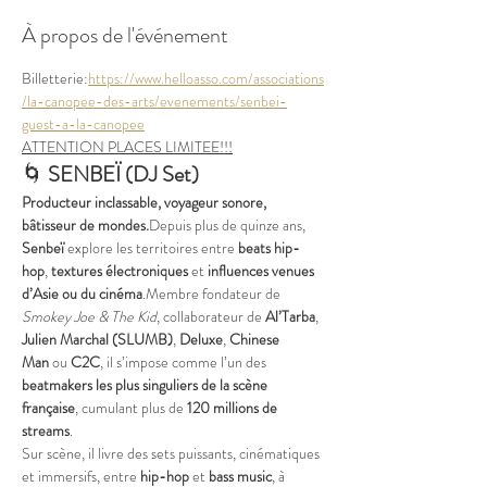
À propos de l'événement
Billetterie:
https://www.helloasso.com/associations
/la-canopee-des-arts/evenements/senbei-
guest-a-la-canopee
ATTENTION PLACES LIMITEE!!!
🌀 
SENBEÏ (DJ Set)
Producteur inclassable, voyageur sonore, 
bâtisseur de mondes.
Depuis plus de quinze ans, 
Senbeï
 explore les territoires entre 
beats hip-
hop
, 
textures électroniques
 et 
influences venues 
d’Asie ou du cinéma
.Membre fondateur de 
Smokey Joe & The Kid
, collaborateur de 
Al’Tarba
, 
Julien Marchal (SLUMB)
, 
Deluxe
, 
Chinese 
Man
 ou 
C2C
, il s’impose comme l’un des 
beatmakers les plus singuliers de la scène 
française
, cumulant plus de 
120 millions de 
streams
.
Sur scène, il livre des sets puissants, cinématiques 
et immersifs, entre 
hip-hop
 et 
bass music
, à 