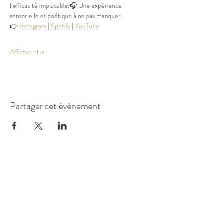
l’efficacité implacable.🎧 Une expérience 
sensorielle et poétique à ne pas manquer.
👉 
Instagram
 | 
Spotify
 | 
YouTube
Afficher plus
Partager cet événement
175 avenue de la Dourdenne
31620 Fronton, France