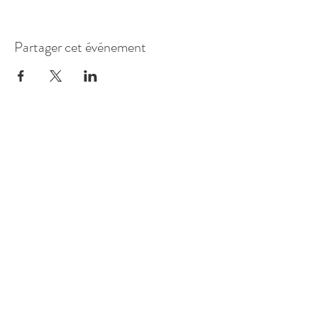
Partager cet événement
175 avenue de la Dourdenne
31620 Fronton, France
Horaires :
Jeudi 18h - 22h
Vendredi 18h - 00h
Samedi 18h - 00h
Si concert ou spectacle
Envie de venir manger et passer un bon
moment hors des horaires d'ouverture