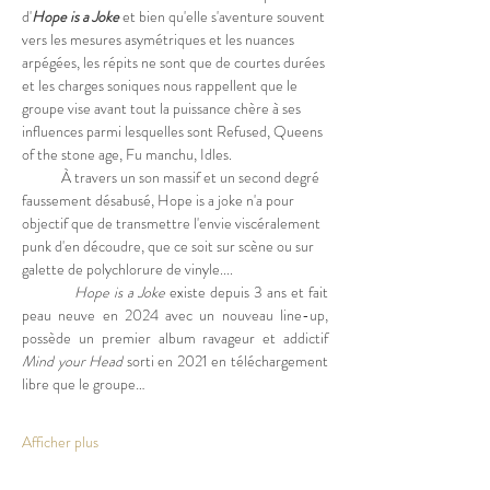
d'
Hope is a Joke
 et bien qu'elle s'aventure souvent 
vers les mesures asymétriques et les nuances 
arpégées, les répits ne sont que de courtes durées 
et les charges soniques nous rappellent que le 
groupe vise avant tout la puissance chère à ses 
influences parmi lesquelles sont Refused, Queens 
of the stone age, Fu manchu, Idles.
            À travers un son massif et un second degré 
faussement désabusé, Hope is a joke n'a pour 
objectif que de transmettre l'envie viscéralement 
punk d'en découdre, que ce soit sur scène ou sur 
galette de polychlorure de vinyle....
            Hope is a Joke 
existe depuis 3 ans et fait 
peau neuve en 2024 avec un nouveau line-up, 
possède un premier album ravageur et addictif 
Mind your Head 
sorti en 2021 en téléchargement 
libre que le groupe…
Afficher plus