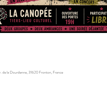
v. de la Dourdenne, 31620 Fronton, France