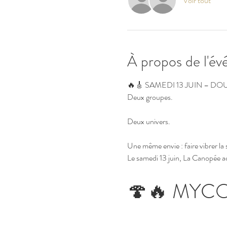
Voir tout
À propos de l'é
🔥🎸 SAMEDI 13 JUIN – D
Deux groupes.
Deux univers.
Une même envie : faire vibrer la 
Le samedi 13 juin, La Canopée acc
🍄🔥 MYCO