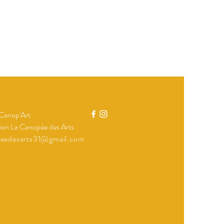
 Canop'Art
ion La Canopée des Arts
peedesarts31@gmail.com