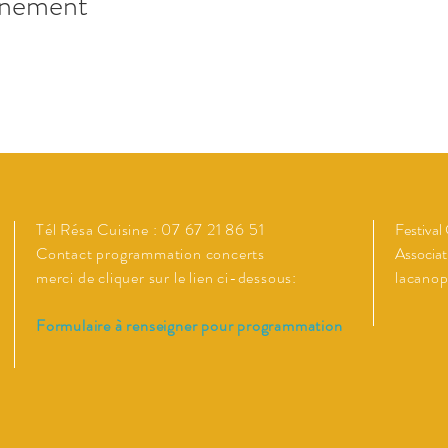
énement
Tél Résa Cuisine : 07 67 21 86 51
Festival
Contact programmation concerts
Associat
merci de cliquer sur le lien ci-dessous:
lacano
Formulaire à renseigner pour programmation