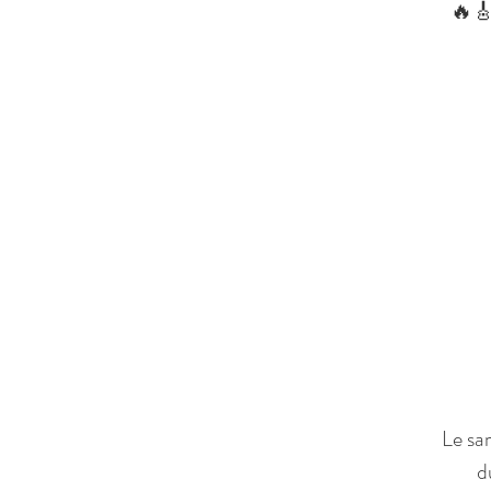
🔥
Le sa
d