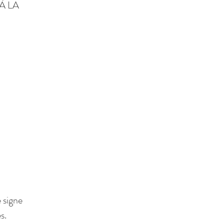
À LA
 signe
s.