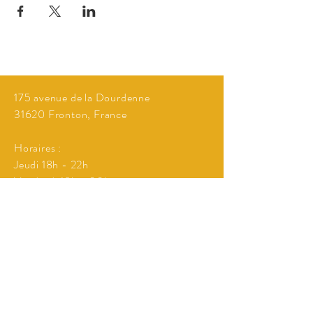
175 avenue de la Dourdenne
31620 Fronton, France
Horaires :
Jeudi 18h - 22h
Vendredi 18h - 00h
Samedi 18h - 00h
Si concert ou spectacle
Envie de venir manger et passer un bon
moment hors des horaires d'ouverture
cités au dessus?
Réservation possible à partir de 10
personnes!