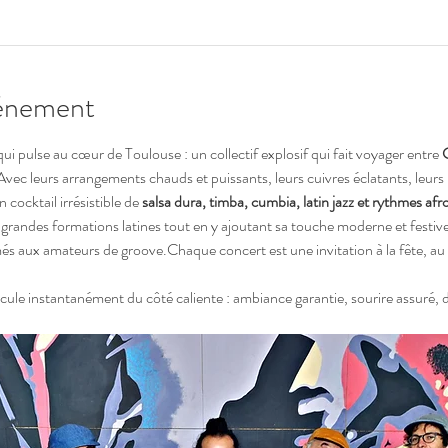
vénement
qui pulse au cœur de Toulouse : un collectif explosif qui fait voyager entre 
C
 Avec leurs arrangements chauds et puissants, leurs cuivres éclatants, leurs
 cocktail irrésistible de 
salsa dura, timba, cumbia, latin jazz et rythmes af
es grandes formations latines tout en y ajoutant sa touche moderne et festiv
s aux amateurs de groove.Chaque concert est une invitation à la fête, au pa
ascule instantanément du côté caliente : ambiance garantie, sourire assuré, 