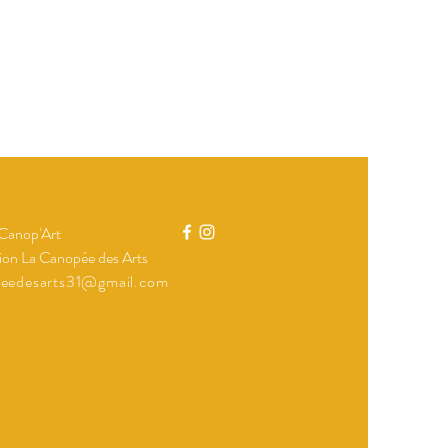
 Canop'Art
ion La Canopée des Arts
peedesarts31@gmail.com