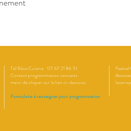
énement
Tél Résa Cuisine : 07 67 21 86 51
Festival
Contact programmation concerts
Associat
merci de cliquer sur le lien ci-dessous:
lacano
Formulaire à renseigner pour programmation