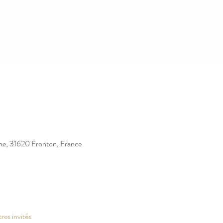
ne, 31620 Fronton, France
res invités