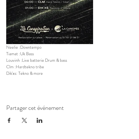
Neelie :Downtempo
Tiamat :Uk Bass
Louvinh :Live batterie Drum & bass  
Clm :Hardtekno tribe
Dik'xs: Tekno & more
Partager cet événement