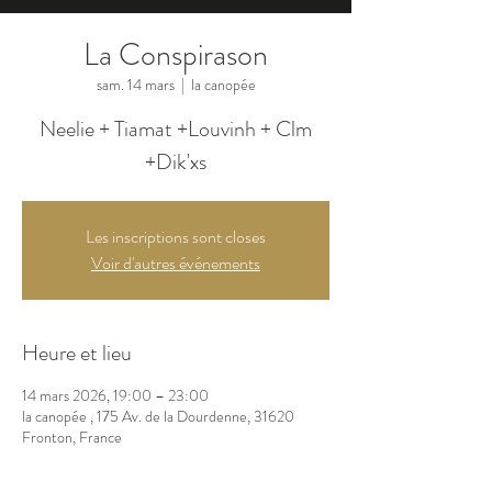
La Conspirason
sam. 14 mars
  |  
la canopée
Neelie + Tiamat +Louvinh + Clm
+Dik'xs
Les inscriptions sont closes
Voir d'autres événements
Heure et lieu
14 mars 2026, 19:00 – 23:00
la canopée , 175 Av. de la Dourdenne, 31620
Fronton, France