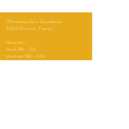
175 avenue de la Dourdenne
31620 Fronton, France
Horaires :
Jeudi 18h - 22h
Vendredi 18h - 00h
Samedi 18h - 00h
Si concert ou spectacle
Envie de venir manger et passer un bon
moment hors des horaires d'ouverture
cités au dessus?
Réservation possible à partir de 10
personnes!