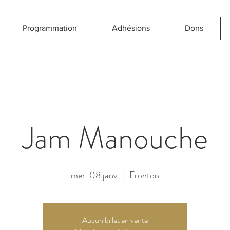
Programmation
Adhésions
Dons
Jam Manouche
mer. 08 janv.
  |  
Fronton
Aucun billet en vente