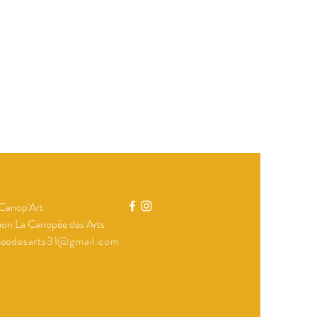
 Canop'Art
ion La Canopée des Arts
peedesarts31@gmail.com