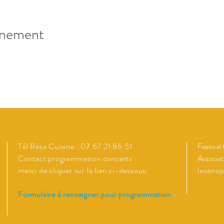
énement
Tél Résa Cuisine : 07 67 21 86 51
Festival
Contact programmation concerts
Associat
merci de cliquer sur le lien ci-dessous:
lacano
Formulaire à renseigner pour programmation