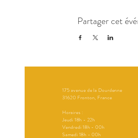
Partager cet év
175 avenue de la Dourdenne
31620 Fronton, France
Horaires :
Jeudi 18h - 22h
Vendredi 18h - 00h
Samedi 18h - 00h