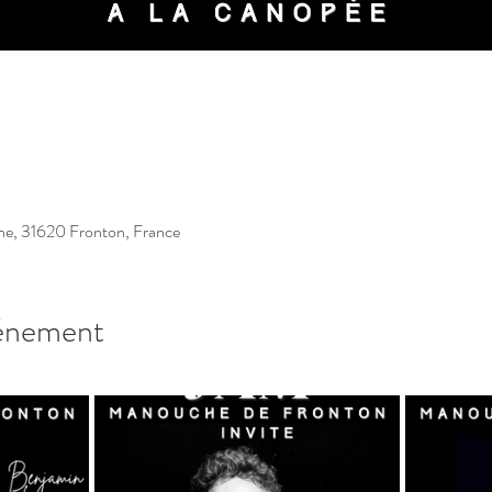
ne, 31620 Fronton, France
vénement