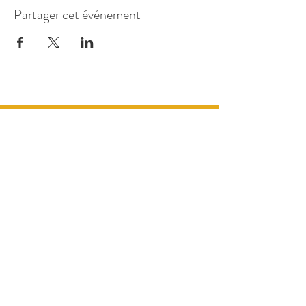
Partager cet événement
175 avenue de la Dourdenne
31620 Fronton, France
Horaires :
Jeudi 18h - 22h
Vendredi 18h - 00h
Samedi 18h - 00h
Si concert ou spectacle
Envie de venir manger et passer un bon
moment hors des horaires d'ouverture
cités au dessus?