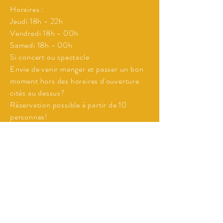
Horaires :
Jeudi 18h - 22h
Vendredi 18h - 00h
Samedi 18h - 00h
Si concert ou spectacle
Envie de venir manger et passer un bon
moment hors des horaires d'ouverture
cités au dessus?
Réservation possible à partir de 10
personnes!
Tél Résa Cuisine :
07 67 21 86 51
Contact programmation concerts
merci de cliquer sur le lien ci-dessous:
Formulaire à renseigner pour