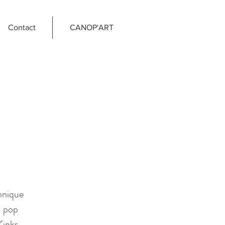
Contact
CANOP'ART
nnique
a pop
Kinks,