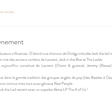
es invités
vénement
plusieurs influences. D'abord une chanson de Dodgy intitulée Jack the lad m
un mix des anciens combos de Laurent, Jack in the Box et The Ladds.
aujourd'hui constitué de Laurent (Chant & guitare), Jeremy (Basse), 
dans la grande tradition des groupes anglais de pop (des Beatles à Oas
moins connus mais tout aussi géniaux Real People.
ack the Lad revient avec un superbe 4ème LP The 4 of Us !