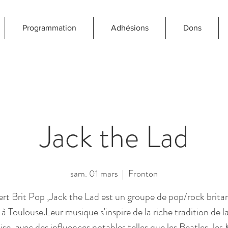
Programmation
Adhésions
Dons
Jack the Lad
sam. 01 mars
  |  
Fronton
rt Brit Pop ,Jack the Lad est un groupe de pop/rock brita
 à Toulouse.Leur musique s'inspire de la riche tradition de l
ise, avec des influences notables telles que les Beatles, les 