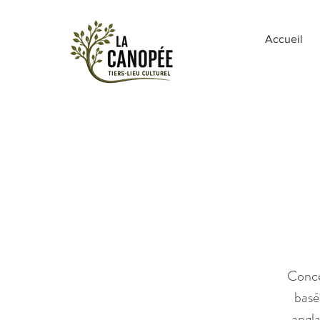
Accueil
Conce
basé
angla