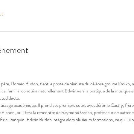
ut
vénement
père, Roméo Budon, tient le poste de pianiste du célèbre groupe Kasika, apr
l familial conduira naturellement Edwin vers la pratique de la musique et l
utodidacte.
ntissage académique. Il prend ses premiers cours avec Jérôme Castry, frère 
 Pichon, où il fera la rencontre de Raymond Gréco, professeur de batterie.
Éric Danquin. Edwin Budon intègre alors plusieurs formations, ce qui lui p