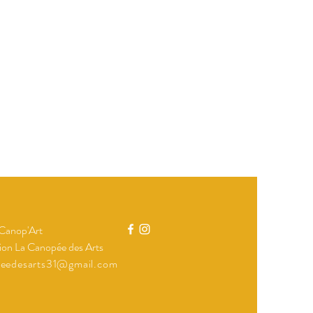
 Canop'Art
ion La Canopée des Arts
peedesarts31@gmail.com