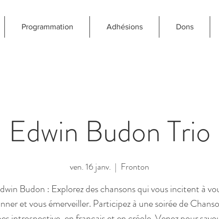
Programmation
Adhésions
Dons
Edwin Budon Trio
ven. 16 janv.
  |  
Fronton
dwin Budon : Explorez des chansons qui vous incitent à vo
nner et vous émerveiller. Participez à une soirée de Chans
bes introspective, en français et en créole. Venez pour savo