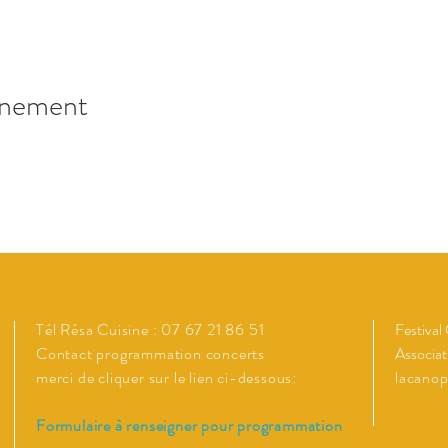
énement
Tél Résa Cuisine : 07 67 21 86 51
Festival
Contact programmation concerts
Associat
merci de cliquer sur le lien ci-dessous:
lacano
Formulaire à renseigner pour programmation