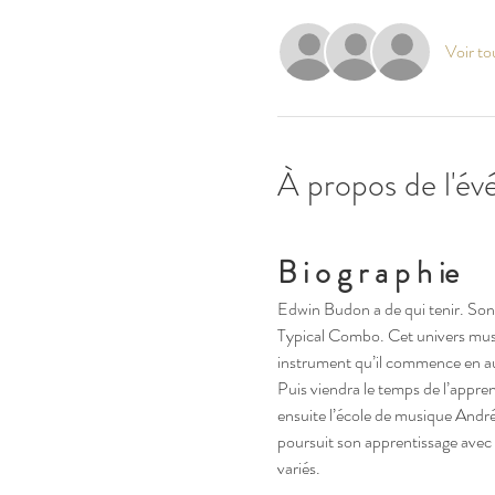
Voir to
À propos de l'é
B i o g r a p h ie
Edwin Budon a de qui tenir. Son 
Typical Combo. Cet univers musica
instrument qu’il commence en a
Puis viendra le temps de l’appre
ensuite l’école de musique André
poursuit son apprentissage avec 
variés.