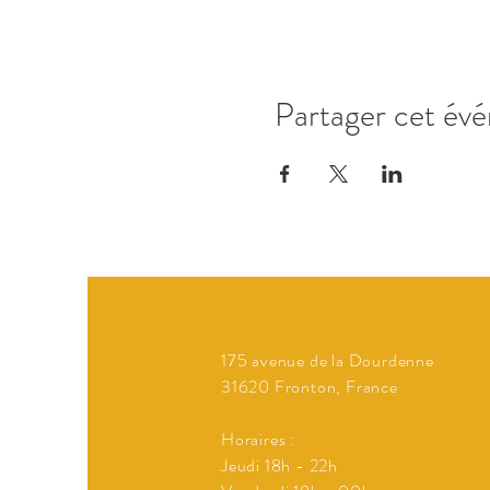
Partager cet év
175 avenue de la Dourdenne
31620 Fronton, France
Horaires :
Jeudi 18h - 22h