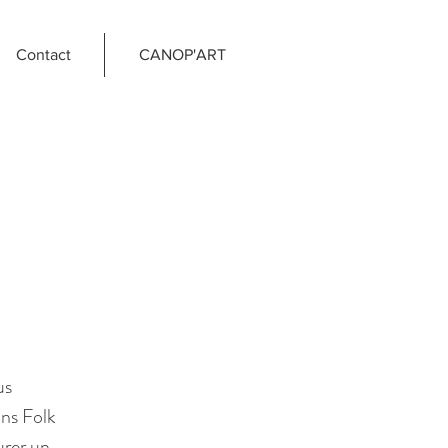
Contact
CANOP'ART
us
ons Folk
urer un