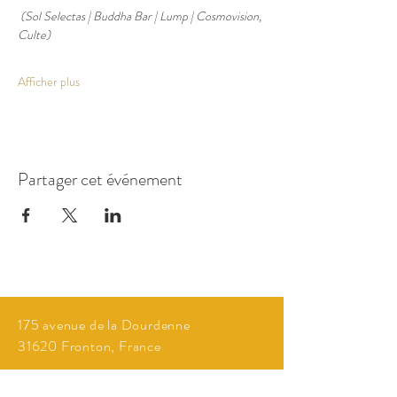
(Sol Selectas | Buddha Bar | Lump | Cosmovision, 
Culte)
Afficher plus
Partager cet événement
175 avenue de la Dourdenne
31620 Fronton, France
Horaires :