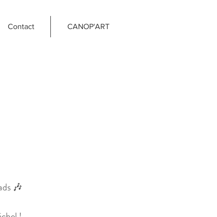
Contact
CANOP'ART
ads 🎶
chel !