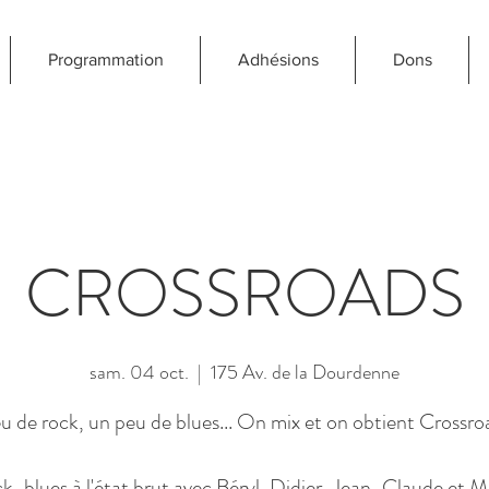
Programmation
Adhésions
Dons
CROSSROADS
sam. 04 oct.
  |  
175 Av. de la Dourdenne
u de rock, un peu de blues... On mix et on obtient Crossro
ck-blues à l'état brut avec Béryl, Didier, Jean-Claude et Mi