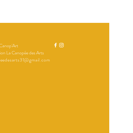
 Canop'Art
ion La Canopée des Arts
peedesarts31@gmail.com