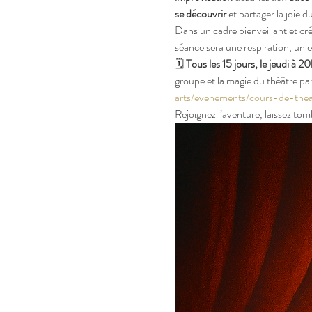
se découvrir
 et partager la joie du
Dans un cadre bienveillant et créa
séance sera une respiration, un e
🗓️ 
Tous les 15 jours, le jeudi à 20
groupe et la magie du théâtre pa
arts/evenements/cours-de-the
Rejoignez l’aventure, laissez to