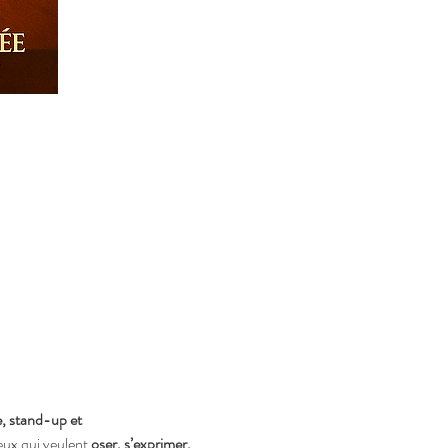
, stand-up et 
eux qui veulent 
oser, s’exprimer, 