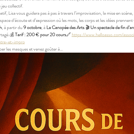
 jeu collectif.
tif, Lisa vous guidera pas à pas à travers l’improvisation, la mise en scène,
space d’écoute et d’expression où les mots, les corps et les idées prennent 
h
, à partir du 
9 octobre
, à 
La Canopée des Arts
.🎬 
Un spectacle de fin d’a
rtagé.💰 
Tarif : 200 € pour 20 cours
🔗 
https://www.helloasso.com/assoc
atre-et-impro
mber les masques et venez goûter à…