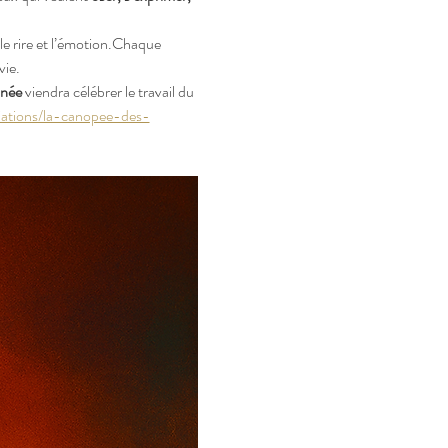
 le rire et l’émotion.Chaque 
vie.
nnée
 viendra célébrer le travail du 
iations/la-canopee-des-