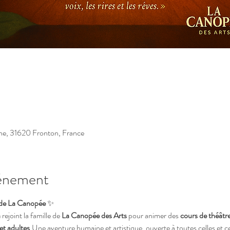
ne, 31620 Fronton, France
vénement
 de La Canopée
 ✨
a
 rejoint la famille de 
La Canopée des Arts
 pour animer des 
cours de théâtre
et adultes
.Une aventure humaine et artistique, ouverte à toutes celles et c