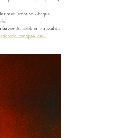
 le rire et l’émotion.Chaque 
vie.
nnée
 viendra célébrer le travail du 
iations/la-canopee-des-