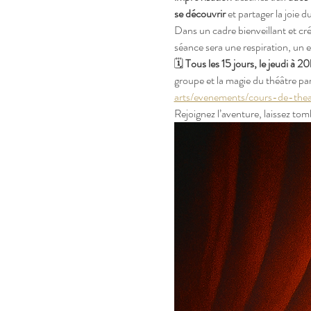
se découvrir
 et partager la joie du
Dans un cadre bienveillant et créa
séance sera une respiration, un e
🗓️ 
Tous les 15 jours, le jeudi à 20
groupe et la magie du théâtre pa
arts/evenements/cours-de-the
Rejoignez l’aventure, laissez to