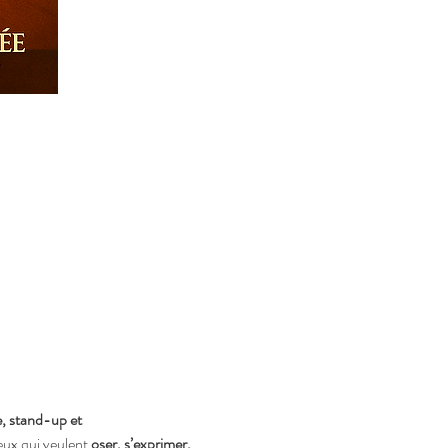
, stand-up et 
eux qui veulent 
oser, s’exprimer, 