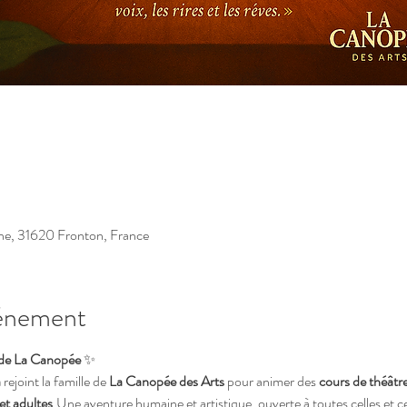
ne, 31620 Fronton, France
vénement
 de La Canopée
 ✨
a
 rejoint la famille de 
La Canopée des Arts
 pour animer des 
cours de théâtre
et adultes
.Une aventure humaine et artistique, ouverte à toutes celles et c