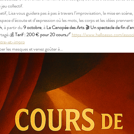
 jeu collectif.
tif, Lisa vous guidera pas à pas à travers l’improvisation, la mise en scène,
space d’écoute et d’expression où les mots, les corps et les idées prennent 
h
, à partir du 
9 octobre
, à 
La Canopée des Arts
.🎬 
Un spectacle de fin d’a
rtagé.💰 
Tarif : 200 € pour 20 cours
🔗 
https://www.helloasso.com/assoc
atre-et-impro
mber les masques et venez goûter à…