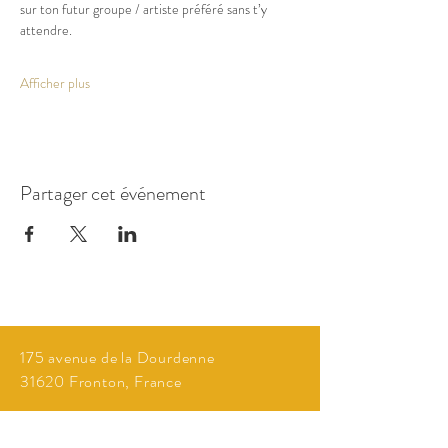
sur ton futur groupe / artiste préféré sans t’y 
attendre.
Afficher plus
Partager cet événement
175 avenue de la Dourdenne
31620 Fronton, France
Horaires :