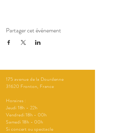
Partager cet événement
175 avenue de la Dourdenne
31620 Fronton, France
Horaires :
Jeudi 18h - 22h
Vendredi 18h - 00h
Samedi 18h - 00h
Si concert ou spectacle