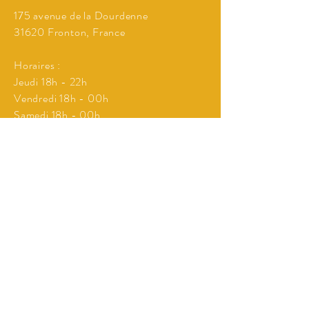
175 avenue de la Dourdenne
31620 Fronton, France
Horaires :
Jeudi 18h - 22h
Vendredi 18h - 00h
Samedi 18h - 00h
Si concert ou spectacle
Envie de venir manger et passer un bon
moment hors des horaires d'ouverture
cités au dessus?
Réservation possible à partir de 10
personnes!
Tél Résa Cuisine :
07 67 21 86 51
Contact programmation concerts